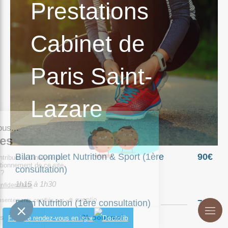
Prestations
Cabinet de
Paris Saint-
Lazare
Bilan complet Nutrition & Sport (1ère
90€
consultation)
1h15 à 1h30
Bilan Nutrition (1ère consultation)
70€
45min à 1h
Prendre rendez-vous en ligne